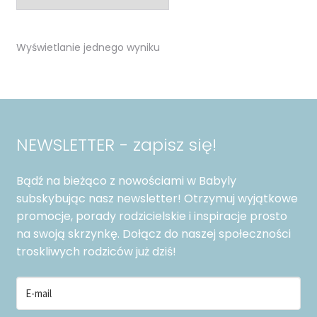
można
wybrać
na
Wyświetlanie jednego wyniku
stronie
produktu
NEWSLETTER - zapisz się!
Bądź na bieżąco z nowościami w Babyly
subskybując nasz newsletter! Otrzymuj wyjątkowe
promocje, porady rodzicielskie i inspiracje prosto
na swoją skrzynkę. Dołącz do naszej społeczności
troskliwych rodziców już dziś!