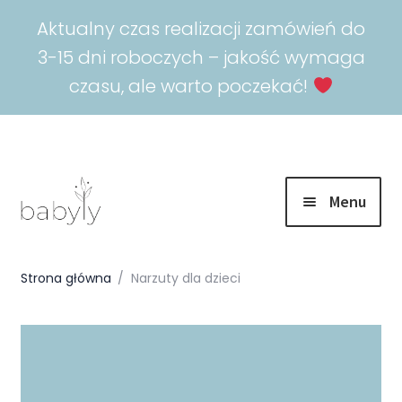
Aktualny czas realizacji zamówień do
3-15 dni roboczych – jakość wymaga
czasu, ale warto poczekać!
Menu
Rozwiń
Promocje
menu
Strona główna
/
Narzuty dla dzieci
potomn
Rozwiń
Spokojny sen
menu
potomn
Rozwiń
Akcesoria
menu
potomn