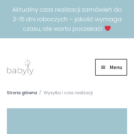
Aktualny czas realizacji zamówień do
3-15 dni roboczych – jakość wymaga
czasu, ale warto poczekać!
Menu
Rozwiń
Promocje
menu
Strona główna
/
Wysyłka i czas realizacji
potomn
Rozwiń
Spokojny sen
menu
potomn
Rozwiń
Akcesoria
menu
potomn