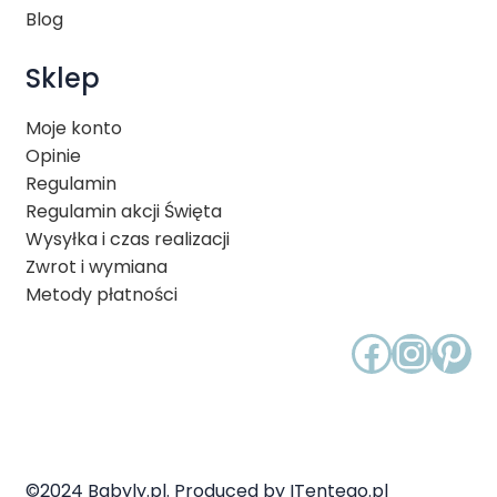
Blog
Sklep
Moje konto
Opinie
Regulamin
Regulamin akcji Święta
Wysyłka i czas realizacji
Zwrot i wymiana
Metody płatności
Faceb
Inst
Pin
©2024 Babyly.pl. Produced by ITentego.pl