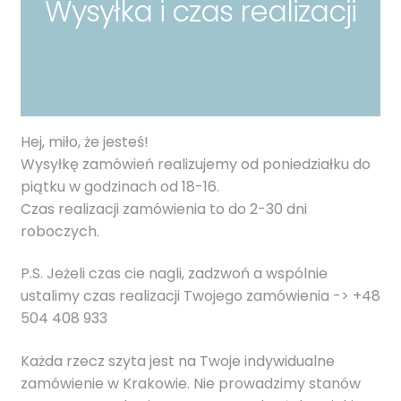
Wysyłka i czas realizacji
Rozwiń
Spacery i podróże
menu
potomn
Rozwiń
Dekoracje i zabawa
menu
potomn
Rozwiń
Ubranka
menu
Hej, miło, że jesteś!
potomn
Wysyłkę zamówień realizujemy od poniedziałku do
Rozwiń
Kolekcje
piątku w godzinach od 18-16.
menu
Czas realizacji zamówienia to do 2-30 dni
potomn
Rozwiń
Na prezent
roboczych.
menu
potomn
P.S. Jeżeli czas cie nagli, zadzwoń a wspólnie
Personalizuj
ustalimy czas realizacji Twojego zamówienia -> +48
504 408 933
Każda rzecz szyta jest na Twoje indywidualne
zamówienie w Krakowie. Nie prowadzimy stanów