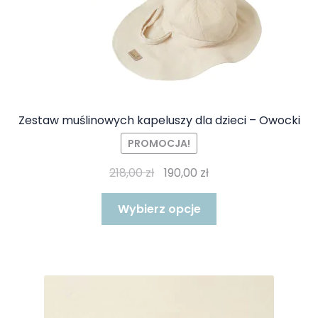
Zestaw muślinowych kapeluszy dla dzieci – Owocki
PROMOCJA!
Pierwotna
Aktualna
218,00
zł
190,00
zł
cena
cena
Ten
wynosiła:
wynosi:
Wybierz opcje
produkt
218,00 zł.
190,00 zł.
ma
wiele
wariantów.
Opcje
można