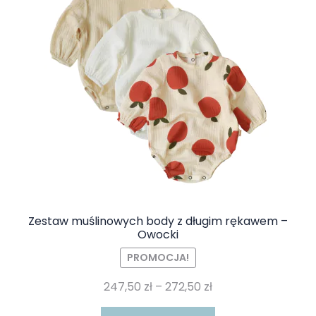
Zestaw muślinowych body z długim rękawem –
Owocki
PROMOCJA!
Zakres
247,50
zł
–
272,50
zł
cen:
Ten