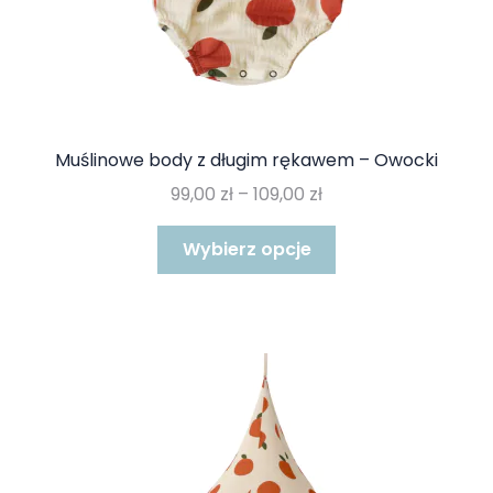
Muślinowe body z długim rękawem – Owocki
Zakres
99,00
zł
–
109,00
zł
cen:
Ten
od
Wybierz opcje
produkt
99,00 zł
ma
do
wiele
109,00 zł
wariantów.
Opcje
można
wybrać
na
stronie