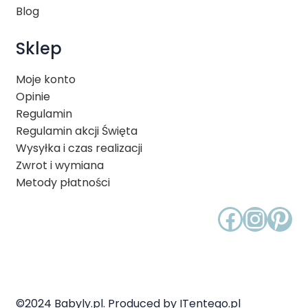
Blog
Sklep
Moje konto
Opinie
Regulamin
Regulamin akcji Święta
Wysyłka i czas realizacji
Zwrot i wymiana
Metody płatności
Faceb
Inst
Pin
©2024 Babyly.pl. Produced by ITentego.pl