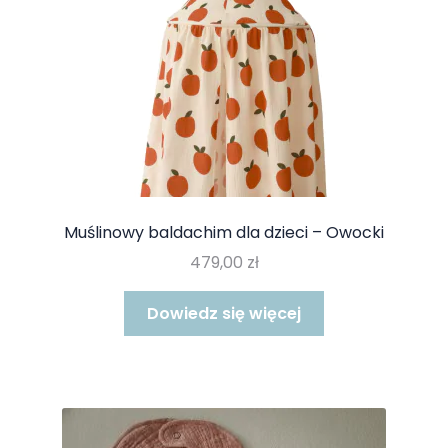
produktu
Muślinowy baldachim dla dzieci – Owocki
479,00
zł
Dowiedz się więcej