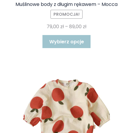
Muślinowe body z długim rękawem – Mocca
PROMOCJA!
Zakres
79,00
zł
–
89,00
zł
cen:
Ten
od
Wybierz opcje
produkt
79,00 zł
ma
do
wiele
89,00 zł
wariantów.
Opcje
można
wybrać
na
stronie
produktu