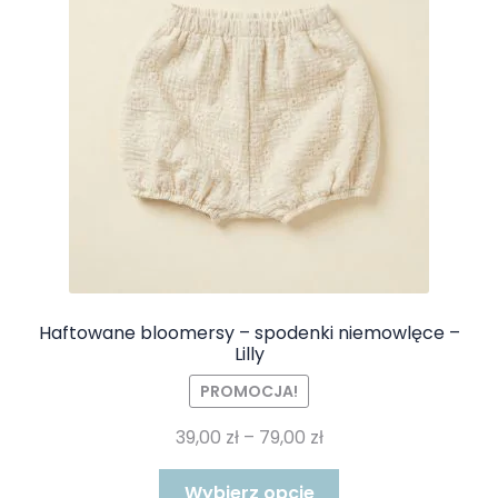
wybrać
na
stronie
produktu
Haftowane bloomersy – spodenki niemowlęce –
Lilly
PROMOCJA!
Zakres
39,00
zł
–
79,00
zł
cen:
Ten
od
Wybierz opcje