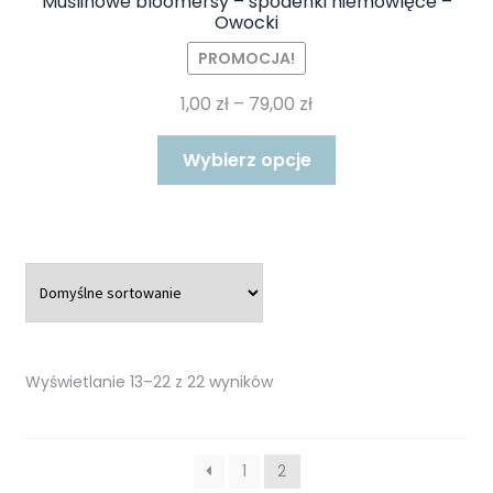
Muślinowe bloomersy – spodenki niemowlęce –
Owocki
PROMOCJA!
Zakres
1,00
zł
–
79,00
zł
cen:
Ten
od
Wybierz opcje
produkt
1,00 zł
ma
do
wiele
79,00 zł
wariantów.
Opcje
można
wybrać
na
Wyświetlanie 13–22 z 22 wyników
stronie
produktu
1
2