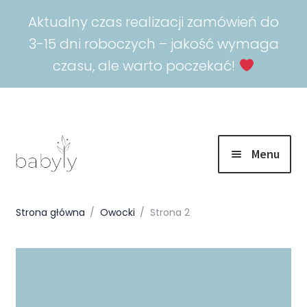
Aktualny czas realizacji zamówień do
3-15 dni roboczych – jakość wymaga
czasu, ale warto poczekać!
Menu
Rozwiń
Promocje
menu
Strona główna
/
Owocki
/
Strona 2
potomn
Rozwiń
Spokojny sen
menu
potomn
Rozwiń
Akcesoria
menu
potomn