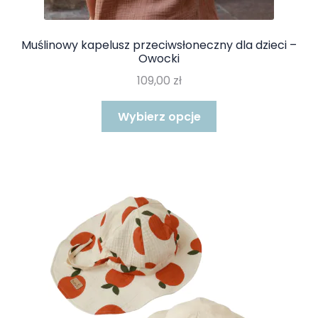
Muślinowy kapelusz przeciwsłoneczny dla dzieci –
Owocki
109,00
zł
Ten
Wybierz opcje
produkt
ma
wiele
wariantów.
Opcje
można
wybrać
na
stronie
produktu