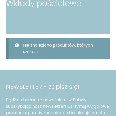
Wkłady pościelowe
Rozwiń
Spacery i podróże
menu
potomn
Rozwiń
Dekoracje i zabawa
menu
potomn
Rozwiń
Ubranka
menu
Nie znaleziono produktów, których
potomn
Rozwiń
Kolekcje
szukasz.
menu
potomn
Rozwiń
Na prezent
menu
potomn
Personalizuj
NEWSLETTER - zapisz się!
Bądź na bieżąco z nowościami w Babyly
subskybując nasz newsletter! Otrzymuj wyjątkowe
promocje, porady rodzicielskie i inspiracje prosto