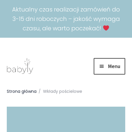
Aktualny czas realizacji zamówień do
3-15 dni roboczych – jakość wymaga
czasu, ale warto poczekać!
Menu
Rozwiń
Promocje
menu
Strona główna
/
Wkłady pościelowe
potomn
Rozwiń
Spokojny sen
menu
potomn
Rozwiń
Akcesoria
menu
potomn