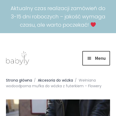
Aktualny czas realizacji zamówień do
3-15 dni roboczych – jakość wymaga
czasu, ale warto poczekać!
Menu
Rozwiń
Promocje
menu
Strona główna
/
Akcesoria do wózka
/
Wełniana
potomn
wodoodporna mufka do wózka z futerkiem – Flowery
Rozwiń
Spokojny sen
menu
potomn
Rozwiń
Akcesoria
menu
potomn