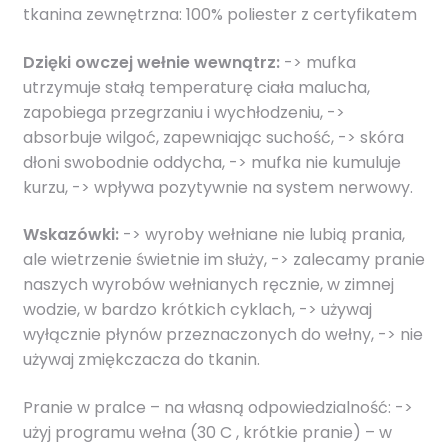
tkanina zewnętrzna: 100% poliester z certyfikatem
Dzięki owczej wełnie wewnątrz:
-> mufka
utrzymuje stałą temperaturę ciała malucha,
zapobiega przegrzaniu i wychłodzeniu, ->
absorbuje wilgoć, zapewniając suchość, -> skóra
dłoni swobodnie oddycha, -> mufka nie kumuluje
kurzu, -> wpływa pozytywnie na system nerwowy.
Wskazówki:
-> wyroby wełniane nie lubią prania,
ale wietrzenie świetnie im służy, -> zalecamy pranie
naszych wyrobów wełnianych ręcznie, w zimnej
wodzie, w bardzo krótkich cyklach, -> używaj
wyłącznie płynów przeznaczonych do wełny, -> nie
używaj zmiękczacza do tkanin.
Pranie w pralce – na własną odpowiedzialność: ->
użyj programu wełna (30 C , krótkie pranie) – w