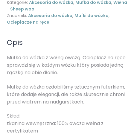
z
Kategorie:
Akcesoria do wózka
,
Mufka do wózka
,
Wełna
futerkiem
- Sheep wool
-
Znaczniki:
Akcesoria do wózka
,
Mufki do wózka
,
Ocieplacze na ręce
Flowery
Opis
Mufka do wózka z wełną owczą. Ocieplacz na ręce
sprawdzi się w każdym wózku który posiada jedną
rączkę na obie dłonie.
Mufkę do wózka ozdobiliśmy sztucznym futerkiem,
które dodaje elegancji, ale także skutecznie chroni
przed wiatrem na nadgarstkach.
Skład:
tkanina wewnętrzna: 100% owcza wełna z
certyfikatem