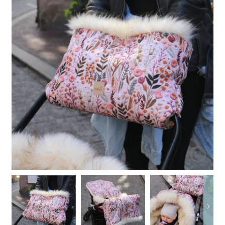
Rozwiń
Spacery i podróże
menu
potomn
Rozwiń
Dekoracje i zabawa
menu
potomn
Rozwiń
Ubranka
menu
potomn
Rozwiń
Kolekcje
menu
potomn
Rozwiń
Na prezent
menu
potomn
Personalizuj