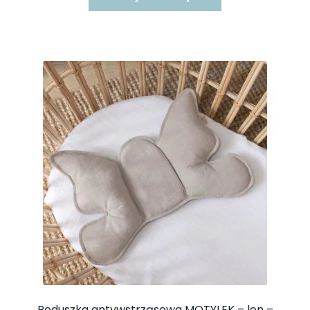
Poduszka antywstrząsowa MOTYLEK – len –