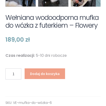
Wełniana wodoodporna mufka
do wózka z futerkiem – Flowery
189,00
zł
Czas realizacji:
5-10 dni robocze
ilość
Dodaj do koszyka
Wełniana
wodoodporna
mufka
do
wózka
SKU:
VE-mufka-do-wózka-6