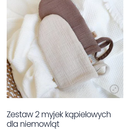
Rozwiń
Spacery i podróże
menu
potomn
Rozwiń
Dekoracje i zabawa
menu
potomn
Rozwiń
Ubranka
menu
potomn
Rozwiń
Kolekcje
menu
potomn
Rozwiń
Na prezent
menu
potomn
Personalizuj
Zestaw 2 myjek kąpielowych
dla niemowląt