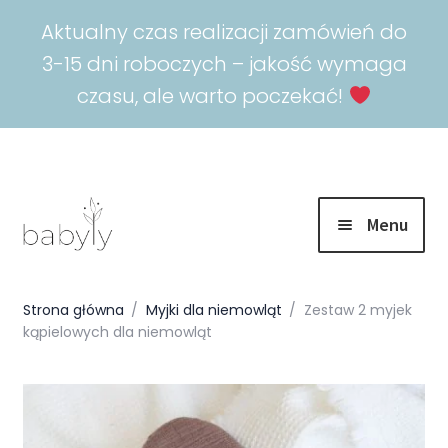
Aktualny czas realizacji zamówień do
3-15 dni roboczych – jakość wymaga
czasu, ale warto poczekać!
Menu
Rozwiń
Promocje
menu
Strona główna
/
Myjki dla niemowląt
/
Zestaw 2 myjek
potomn
kąpielowych dla niemowląt
Rozwiń
Spokojny sen
menu
potomn
Rozwiń
Akcesoria
menu
potomn