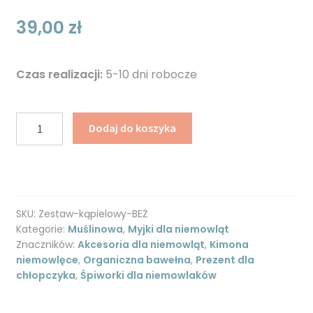
39,00
zł
Czas realizacji:
5-10 dni robocze
ilość
Dodaj do koszyka
Zestaw
2
myjek
kąpielowych
dla
SKU:
Zestaw-kąpielowy-BEŻ
niemowląt
Kategorie:
Muślinowa
,
Myjki dla niemowląt
Znaczników:
Akcesoria dla niemowląt
,
Kimona
niemowlęce
,
Organiczna bawełna
,
Prezent dla
chłopczyka
,
Śpiworki dla niemowlaków