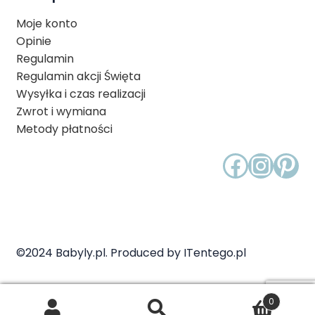
Moje konto
Opinie
Regulamin
Regulamin akcji Święta
Wysyłka i czas realizacji
Zwrot i wymiana
Metody płatności
Faceb
Inst
Pin
©2024 Babyly.pl. Produced by ITentego.pl
0