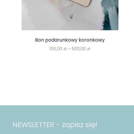
Bon podarunkowy koronkowy
Zakres
100,00
zł
–
500,00
zł
cen:
Ten
od
produkt
100,00 zł
ma
do
wiele
500,00 zł
wariantów.
Opcje
można
wybrać
na
stronie
NEWSLETTER - zapisz się!
produktu