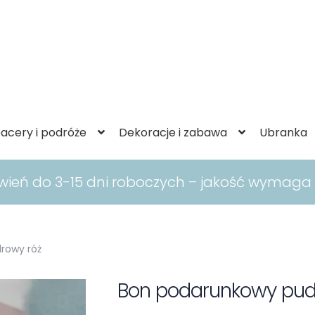
acery i podróże
Dekoracje i zabawa
Ubranka
ówień do 3-15 dni roboczych – jakość wymaga
rowy róż
Bon podarunkowy pud