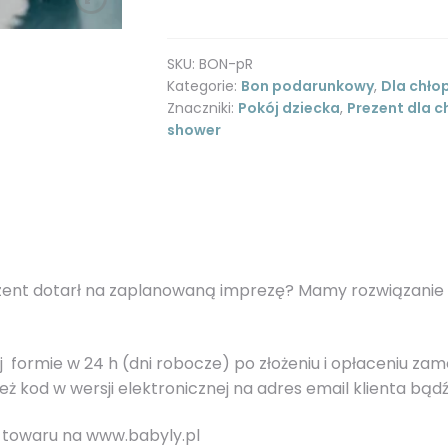
pudrowy
róż
SKU:
BON-pR
Kategorie:
Bon podarunkowy
,
Dla chło
Znaczniki:
Pokój dziecka
,
Prezent dla 
shower
rezent dotarł na zaplanowaną imprezę? Mamy rozwiązanie 
ormie w 24 h (dni robocze) po złożeniu i opłaceniu zam
 kod w wersji elektronicznej na adres email klienta bą
towaru na www.babyly.pl