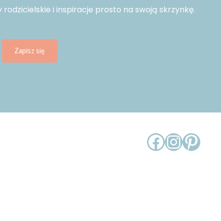
dzicielskie i inspiracje prosto na swoją skrzynkę.
Zapisz się
Facebo
Insta
Pint