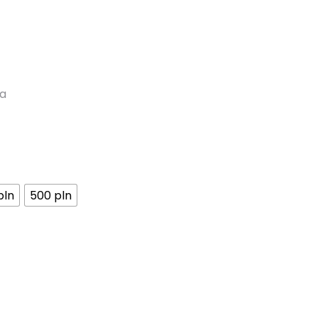
kres
n:
ma
,00 zł
0,00 zł
pln
500 pln