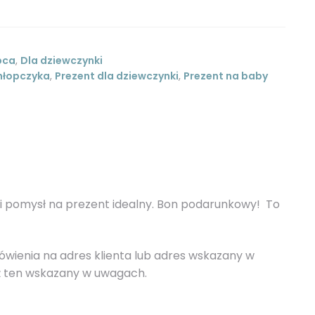
pca
,
Dla dziewczynki
chłopczyka
,
Prezent dla dziewczynki
,
Prezent na baby
i pomysł na prezent idealny. Bon podarunkowy! To
ówienia na adres klienta lub adres wskazany w
dź ten wskazany w uwagach.