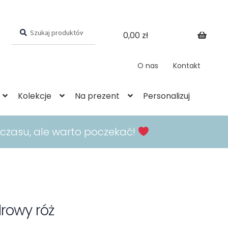
Szukaj:
Szukaj
0,00
zł
O nas
Kontakt
Kolekcje
Na prezent
Personalizuj
 czasu, ale warto poczekać!
rowy róż