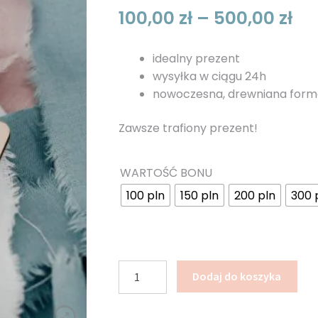
Za
100,00
zł
–
500,00
zł
ce
idealny prezent
od
wysyłka w ciągu 24h
nowoczesna, drewniana for
100
do
Zawsze trafiony prezent!
50
WARTOŚĆ BONU
100 pln
150 pln
200 pln
300 
ilość
Dodaj do koszyka
Bon
podarunkowy