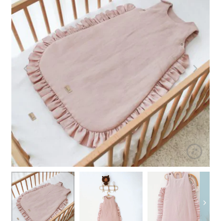
Rozwiń
Spacery i podróże
menu
potomn
Rozwiń
Dekoracje i zabawa
menu
potomn
Rozwiń
Ubranka
menu
potomn
Rozwiń
Kolekcje
menu
potomn
Rozwiń
Na prezent
menu
potomn
Personalizuj