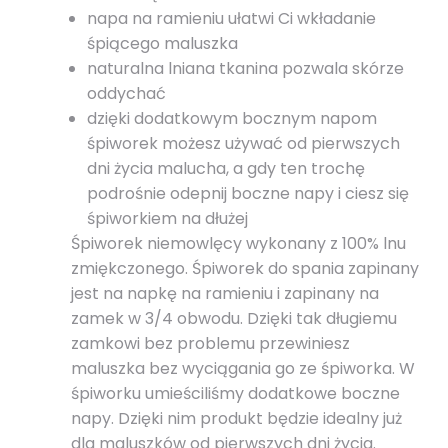
napa na ramieniu ułatwi Ci wkładanie
śpiącego maluszka
naturalna lniana tkanina pozwala skórze
oddychać
dzięki dodatkowym bocznym napom
śpiworek możesz używać od pierwszych
dni życia malucha, a gdy ten trochę
podrośnie odepnij boczne napy i ciesz się
śpiworkiem na dłużej
Śpiworek niemowlęcy wykonany z 100% lnu
zmiękczonego. Śpiworek do spania zapinany
jest na napkę na ramieniu i zapinany na
zamek w 3/4 obwodu. Dzięki tak długiemu
zamkowi bez problemu przewiniesz
maluszka bez wyciągania go ze śpiworka. W
śpiworku umieściliśmy dodatkowe boczne
napy. Dzięki nim produkt będzie idealny już
dla maluszków od pierwszych dni życia.