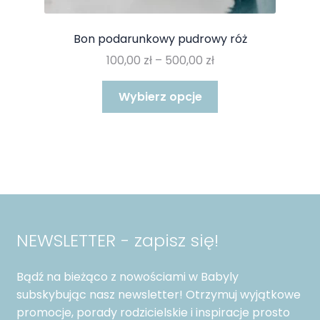
Bon podarunkowy pudrowy róż
Zakres
100,00
zł
–
500,00
zł
cen:
Ten
od
Wybierz opcje
produkt
100,00 zł
ma
do
wiele
500,00 zł
wariantów.
Opcje
można
wybrać
na
NEWSLETTER - zapisz się!
stronie
produktu
Bądź na bieżąco z nowościami w Babyly
subskybując nasz newsletter! Otrzymuj wyjątkowe
promocje, porady rodzicielskie i inspiracje prosto