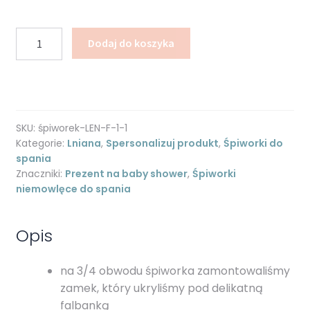
ilość
Dodaj do koszyka
Śpiworek
niemowlęcy
z
falbankami
-
SKU:
śpiworek-LEN-F-1-1
len
Kategorie:
Lniana
,
Spersonalizuj produkt
,
Śpiworki do
-
spania
pudrowy
Znaczniki:
Prezent na baby shower
,
Śpiworki
niemowlęce do spania
róż
Opis
na 3/4 obwodu śpiworka zamontowaliśmy
zamek, który ukryliśmy pod delikatną
falbanką