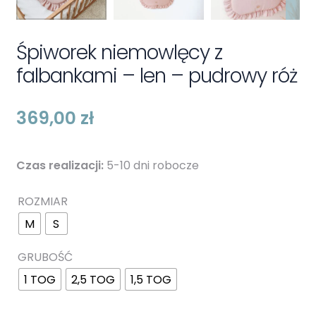
Śpiworek niemowlęcy z
falbankami – len – pudrowy róż
369,00
zł
Czas realizacji:
5-10 dni robocze
ROZMIAR
M
S
GRUBOŚĆ
1 TOG
2,5 TOG
1,5 TOG