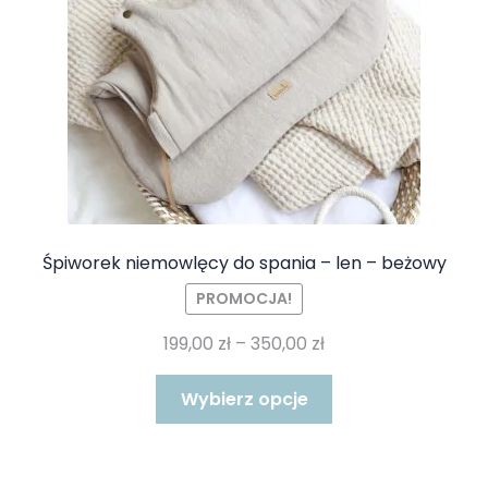
Śpiworek niemowlęcy do spania – len – beżowy
PROMOCJA!
Zakres
199,00
zł
–
350,00
zł
cen:
Ten
od
Wybierz opcje
produkt
199,00 zł
ma
do
wiele
350,00 zł