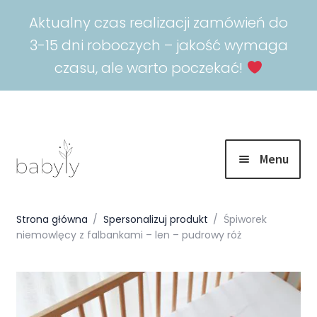
Aktualny czas realizacji zamówień do
3-15 dni roboczych – jakość wymaga
czasu, ale warto poczekać!
Menu
Rozwiń
Promocje
menu
Strona główna
/
Spersonalizuj produkt
/
Śpiworek
potomn
niemowlęcy z falbankami – len – pudrowy róż
Rozwiń
Spokojny sen
menu
potomn
Rozwiń
Akcesoria
menu
potomn