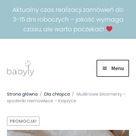
Aktualny czas realizacji zamówień do
3-15 dni roboczych – jakość wymaga
czasu, ale warto poczekać!
Menu
Rozwiń
Promocje
menu
Strona główna
/
Dla chłopca
/
Muślinowe bloomersy –
potomn
spodenki niemowlęce – Księżyce
Rozwiń
Spokojny sen
menu
potomn
Rozwiń
Akcesoria
PROMOCJA!
menu
potomn