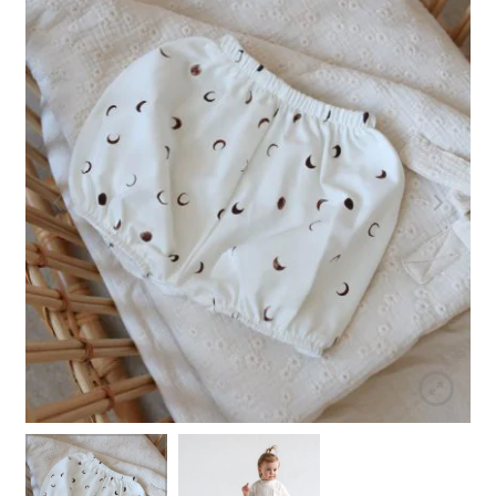
Rozwiń
Spacery i podróże
menu
potomn
Rozwiń
Dekoracje i zabawa
menu
potomn
Rozwiń
Ubranka
menu
potomn
Rozwiń
Kolekcje
menu
potomn
Rozwiń
Na prezent
menu
potomn
Personalizuj