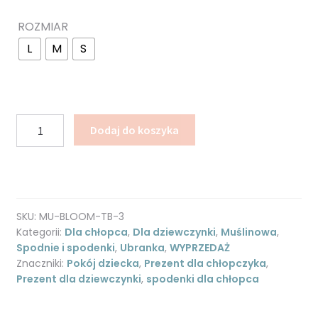
ROZMIAR
L
M
S
ilość
Dodaj do koszyka
Muślinowe
bloomersy
-
spodenki
niemowlęce
SKU:
MU-BLOOM-TB-3
-
Kategorii:
Dla chłopca
,
Dla dziewczynki
,
Muślinowa
,
Księżyce
Spodnie i spodenki
,
Ubranka
,
WYPRZEDAŻ
Znaczniki:
Pokój dziecka
,
Prezent dla chłopczyka
,
Prezent dla dziewczynki
,
spodenki dla chłopca