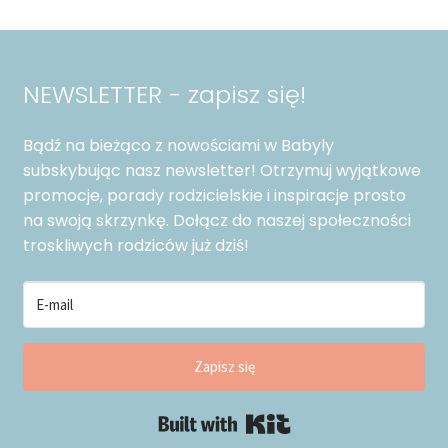
Opcje
można
wybrać
na
NEWSLETTER - zapisz się!
stronie
produktu
Bądź na bieżąco z nowościami w Babyly
subskybując nasz newsletter! Otrzymuj wyjątkowe
promocje, porady rodzicielskie i inspiracje prosto
na swoją skrzynkę. Dołącz do naszej społeczności
troskliwych rodziców już dziś!
Zapisz się
Built with Kit