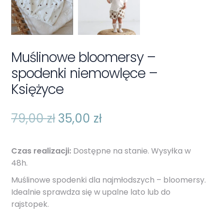
Muślinowe bloomersy –
spodenki niemowlęce –
Księżyce
Pierwotna
Aktualna
79,00
zł
35,00
zł
cena
cena
Czas realizacji:
Dostępne na stanie. Wysyłka w
wynosiła:
wynosi:
48h.
79,00 zł.
35,00 zł.
Muślinowe spodenki dla najmłodszych – bloomersy.
Idealnie sprawdza się w upalne lato lub do
rajstopek.