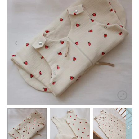
Rozwiń
Spacery i podróże
menu
potomn
Rozwiń
Dekoracje i zabawa
menu
potomn
Rozwiń
Ubranka
menu
potomn
Rozwiń
Kolekcje
menu
potomn
Rozwiń
Na prezent
menu
potomn
Personalizuj