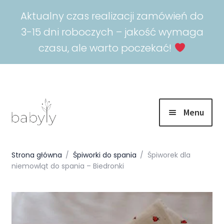
Aktualny czas realizacji zamówień do
3-15 dni roboczych – jakość wymaga
czasu, ale warto poczekać!
Menu
Rozwiń
Promocje
menu
Strona główna
/
Śpiworki do spania
/
Śpiworek dla
potomn
niemowląt do spania – Biedronki
Rozwiń
Spokojny sen
menu
potomn
Rozwiń
Akcesoria
menu
potomn