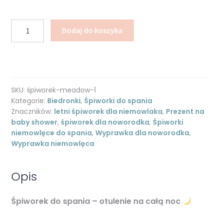
ilość
Dodaj do koszyka
Śpiworek
dla
niemowląt
do
spania
SKU:
śpiworek-meadow-1
-
Kategorie:
Biedronki
,
Śpiworki do spania
Biedronki
Znaczników:
letni śpiworek dla niemowlaka
,
Prezent na
baby shower
,
śpiworek dla noworodka
,
Śpiworki
niemowlęce do spania
,
Wyprawka dla noworodka
,
Wyprawka niemowlęca
Opis
Śpiworek do spania – otulenie na całą noc