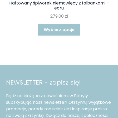
Haftowany śpiworek niemowlęcy z falbankami –
ecru
279,00
zł
Ten
Wybierz opcje
produkt
ma
wiele
wariantów.
Opcje
można
wybrać
na
NEWSLETTER - zapisz się!
stronie
produktu
Bądź na bieżąco z nowościami w Babyly
subskybując nasz newsletter! Otrzymuj wyjątkowe
promocje, porady rodzicielskie i inspiracje prosto
na swoją skrzynkę. Dołącz do naszej społeczności