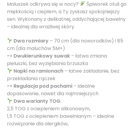
Maluszek odkrywa się w nocy?
Śpiworek otuli go
miękkością i ciepłem, a Ty zyskasz spokojniejszy
sen. Wykonany z delikatnej, oddychającej bawełny
– idealnej dla wrażliwej skóry.
Dwa rozmiary
– 70 cm (dla noworodków) i 85
cm (dla maluchów 5M+)
-> Dwukierunkowy suwak
– łatwa zmiana
pieluszki, bez wyziębiania brzuszka
Napki na ramionach
– łatwe zakładanie, bez
przekładania rączek
-> Regulacja pod pachami
– idealne
dopasowanie, nawet dla najmniejszych
Dwa warianty TOG
:
2,5 TOG z ociepleniem silikonowym,
1,5 TOG z ociepleniem bawełnianym – idealne
rozwiązanie dla alergików,