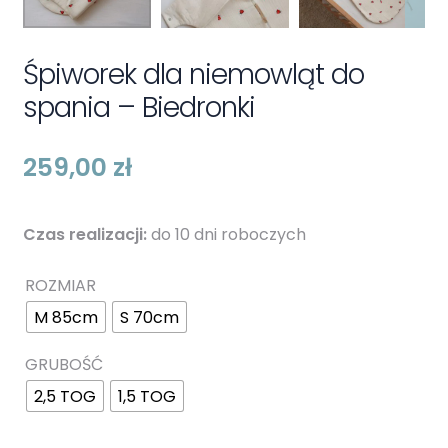
Śpiworek dla niemowląt do
spania – Biedronki
259,00
zł
Czas realizacji:
do 10 dni roboczych
ROZMIAR
M 85cm
S 70cm
GRUBOŚĆ
2,5 TOG
1,5 TOG